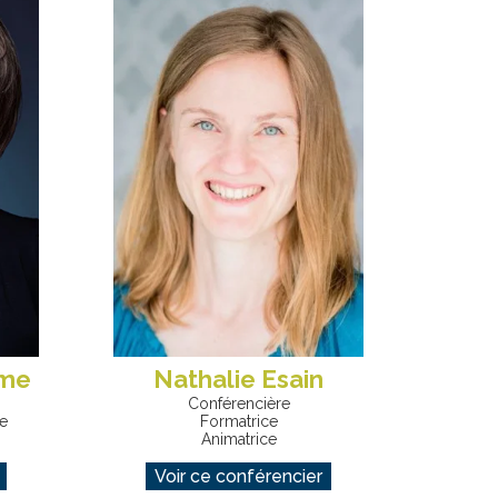
rme
Nathalie Esain
Conférencière
e
Formatrice
Animatrice
Voir ce conférencier