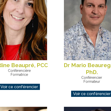
ine Beaupré, PCC
Dr Mario Beaureg
Conférencière
PhD.
Formatrice
Conférencier
Formateur
Voir ce conférencier
Voir ce conférencier