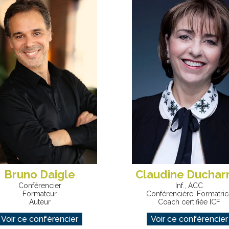
Claudine Ducha
Bruno Daigle
Inf., ACC
Conférencier
Conférencière, Formatric
Formateur
Coach certifiée ICF
Auteur
Voir ce conférencier
Voir ce conférencier