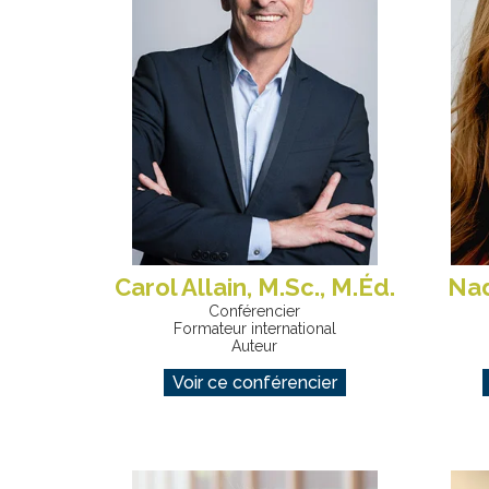
Carol Allain, M.Sc., M.Éd.
Nad
Conférencier
Formateur international
Auteur
Voir ce conférencier