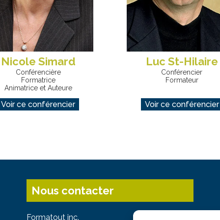
Nicole Simard
Luc St-Hilaire
Conférencière
Conférencier
Formatrice
Formateur
Animatrice et Auteure
Voir ce conférencier
Voir ce conférencier
Nous contacter
Formatout inc.