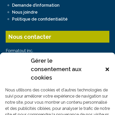
Demande d’information
Nous joindre
Politique de confidentialité
Nous contacter
Formatout inc.
141, Chemin des Sous-Bois
Gérer le
Piedmont, QC J0R 1K0
consentement aux
Montréal : 514-745-4949
cookies
Sans frais : 1-866-605-4949
info@formatout.com
Nous utilisons des cookies et d'autres technologies de
suivi pour améliorer votre expérience de navigation sur
notre site, pour vous montrer un contenu personnalisé
et des publicités ciblées, pour analyser le trafic de notre
Nous suivre
site et pour comprendre la provenance de nos visiteurs.