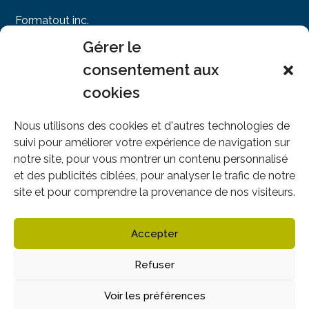
Formatout inc.
141, Chemin des Sous-Bois
Gérer le
Piedmont, QC J0R 1K0
consentement aux
Montréal : 514-745-4949
cookies
Sans frais : 1-866-605-4949
info@formatout.com
Nous utilisons des cookies et d'autres technologies de
suivi pour améliorer votre expérience de navigation sur
notre site, pour vous montrer un contenu personnalisé
et des publicités ciblées, pour analyser le trafic de notre
Nous suivre
site et pour comprendre la provenance de nos visiteurs.
Accepter
Refuser
Voir les préférences
COPYRIGHT © 2026 · FORMATOUT -
POLITIQUE DE