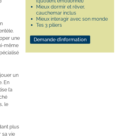
(quotient émotionnel)
e
Mieux dormir et rêver,
cauchemar inclus
Mieux interagir avec son monde
on
Tes 3 piliers
entèle.
opper une
Demande d’information
 lui-même
pécialisé
 jouer un
e. En
se l’a
rché
, le
ant plus
 sa vie