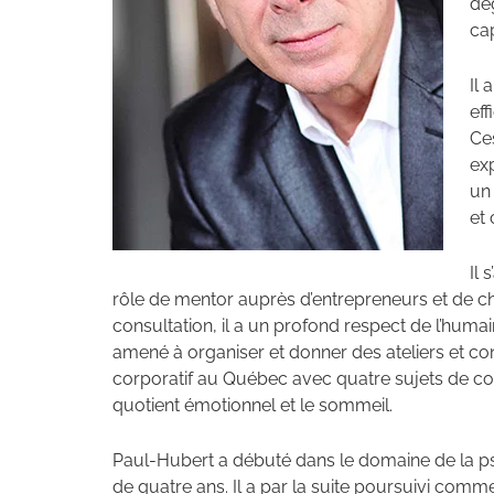
dég
ca
Il
eff
Ces
exp
un 
et
Il 
rôle de mentor auprès d’entrepreneurs et de ch
consultation, il a un profond respect de l’humai
amené à organiser et donner des ateliers et co
corporatif au Québec avec quatre sujets de con
quotient émotionnel et le sommeil.
Paul-Hubert a débuté dans le domaine de la 
de quatre ans. Il a par la suite poursuivi comm