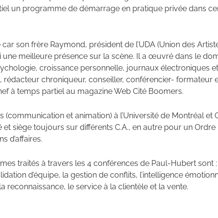
rtiel un programme de démarrage en pratique privée dans ce
e car son frère Raymond, président de l’UDA (Union des Artiste
ainsi une meilleure présence sur la scène. Il a œuvré dans le d
, psychologie, croissance personnelle, journaux électroniques e
 rédacteur chroniqueur, conseiller, conférencier- formateur e
hef à temps partiel au magazine Web Cité Boomers.
s (communication et animation) à l’Université de Montréal et
é et siège toujours sur différents C.A., en autre pour un Ordre
s d’affaires.
s traités à travers les 4 conférences de Paul-Hubert sont :
ation d’équipe, la gestion de conflits, l’intelligence émotionn
reconnaissance, le service à la clientèle et la vente.