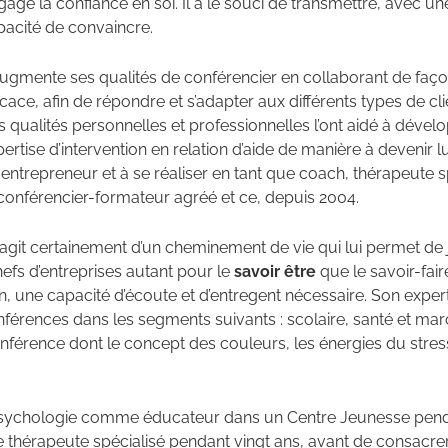
age la confiance en soi. Il a le souci de transmettre, avec un
pacité de convaincre.
 augmente ses qualités de conférencier en collaborant de faç
icace, afin de répondre et s’adapter aux différents types de cli
 qualités personnelles et professionnelles l’ont aidé à dével
ertise d’intervention en relation d’aide de manière à devenir
entrepreneur et à se réaliser en tant que coach, thérapeute s
 conférencier-formateur agréé et ce, depuis 2004.
s’agit certainement d’un cheminement de vie qui lui permet de
efs d’entreprises autant pour le
savoir être
que le savoir-fair
n, une capacité d’écoute et d’entregent nécessaire. Son experti
nférences dans les segments suivants : scolaire, santé et ma
férence dont le concept des couleurs, les énergies du stress
psychologie comme éducateur dans un Centre Jeunesse pend
e thérapeute spécialisé pendant vingt ans, avant de consacrer