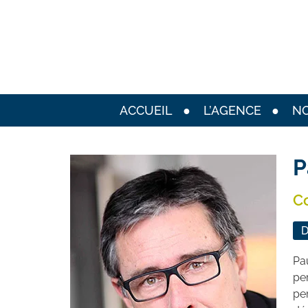
ACCUEIL
L’AGENCE
NO
P
C
D
Pa
pe
per