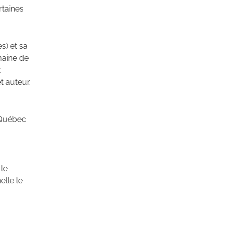
rtaines
s) et sa
omaine de
t
t auteur.
 Québec
 le
elle le